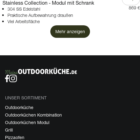
Stainless Collection - Modul mit Schrank
869 €
304 SS Edelstahl
Praktische Aufbewahrung draußen
Viel Arbeitsfläche
Mehr anzeigen
UNSER SORTIMENT
Outdoorküche
Outdoorküchen Kombination
Outdoorküchen Modul
Grill
Pizzaofen