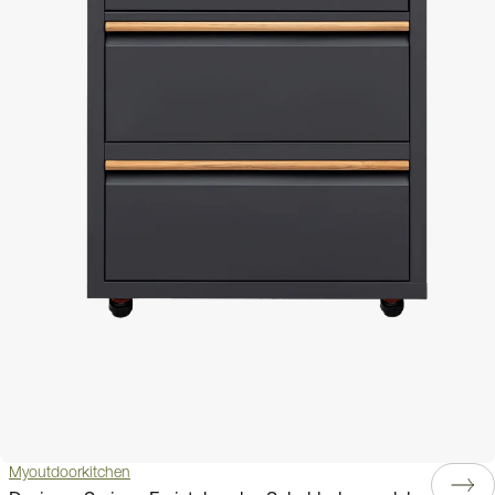
Myoutdoorkitchen