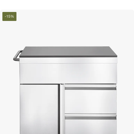
-
15
%