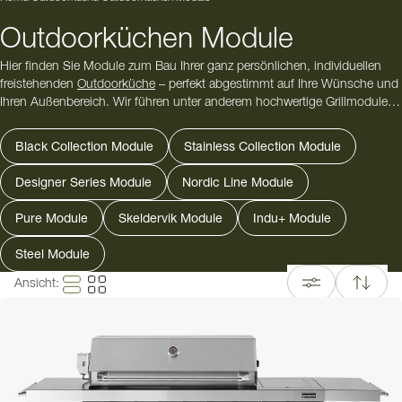
Outdoorküchen Module
Hier finden Sie Module zum Bau Ihrer ganz persönlichen, individuellen
freistehenden
Outdoorküche
– perfekt abgestimmt auf Ihre Wünsche und
Ihren Außenbereich. Wir führen unter anderem hochwertige Grillmodule,
funktionale Kochmodule, praktische Eckmodule sowie stilvolle
Aufbewahrungsmodule. Ergänzen Sie Ihre Küche nach Belieben mit
Black Collection Module
Stainless Collection Module
Spülen, Kühlschränken, Arbeitsflächen oder Bar-Elementen – unser
umfangreiches Sortiment bietet Ihnen alle Komponenten, die Sie für eine
Designer Series Module
Nordic Line Module
voll ausgestattete Freiluftküche benötigen.
Pure Module
Skeldervik Module
Indu+ Module
Ob großzügiger Garten, Terrasse oder kleiner Innenhof – mit unseren
modularen Lösungen gestalten Sie Ihre Outdoorküche flexibel und
Steel Module
passgenau. Sie sind sich unsicher, welche und wie viele Module Sie
benötigen oder wie Sie Ihre Küche am besten zusammenstellen? Unser
Ansicht
:
kompetenter
Kundenservice
steht Ihnen mit Rat und Tat zur Seite und
unterstützt Sie gerne bei der Planung Ihrer Traumküche im Freien!
Tipp: Sie möchten direkt loslegen? Werfen Sie einen Blick auf unsere
fertigen Outdoorküchenpakete
– durchdachte Komplettlösungen, die
Design, Funktion und Komfort optimal vereinen.