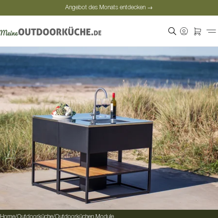
Angebot des Monats entdecken →
Sichere Bezahlung
Zufriedene Kunden
Persönliche Beratung
Angebot des Monats entdecken →
Home
/
Outdoorküche
/
Outdoorküchen Module