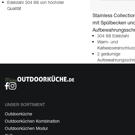
Edelstahl 304 SS von höchster
Qualität
Stainless Collectio
mit Spülbecken un
Aufbewahrungssch
304 SS Edelstahl
Warm- und
Kaltwasseranschlus
2 geräumige
Aufbewahrungsschr
UNSER SORTIMENT
Outdoorküche
Outdoorküchen Kombination
Outdoorküchen Modul