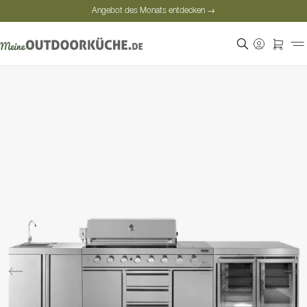
Angebot des Monats entdecken →
Sichere Bezahlung
Zufriedene Kunden
Persönliche Beratung
Angebot des Monats entdecken →