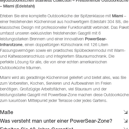
Myoutdoorkitchen Stainless Collection – Freistehende Outdoorküche
– Miami (Edelstahl)
Erleben Sie eine komplette Outdoorküche der Spitzenklasse mit
Miami
–
einer freistehenden Kücheninsel aus hochwertigem Edelstahl 304 SS, die
klassisches Design mit professioneller Funktionalität verbindet. Das Paket
umfasst unseren exklusivsten freistehenden Gasgrill mit 6
leistungsstarken Brennern und einer innovativen
PowerSear-
Infrarotzone
, einen doppeltürigen Kühlschrank mit 126 Litern
Fassungsvermögen sowie ein praktisches Spülbeckenmodul mit Warm-
und Kaltwasseranschluss und integriertem Stauraumschrank. Die
perfekte Lösung für alle, die von einer echten amerikanischen
Outdoorküche träumen.
Miami wird als geradlinige Kücheninsel geliefert und bietet alles, was Sie
zum Vorbereiten, Kochen, Servieren und Aufbewahren im Freien
benötigen. Großzügige Arbeitsflächen, viel Stauraum und der
leistungsstarke Gasgrill mit PowerSear-Zone machen diese Outdoorküche
zum luxuriösen Mittelpunkt jeder Terrasse oder jedes Gartens.
Maße
Was versteht man unter einer PowerSear-Zone?