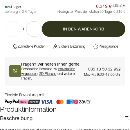
6.219 €
6.697 €
Auf Lager
Lieferung in 2-6 Tagen
Niedrigster Preis der letzten 30 Tage:
6.219 €
IN DEN WARENKORB
1
Zufriedene Kunden
Sichere Bezahlung
Preisgarantie
Fragen? Wir helfen Ihnen gerne.
035 18 50 32 992
Persönliche Beratung zu
individuellen
Angeboten
,
3D-Planung
und weiteren
Mo.–Fr.: 9:00–17:00 Uhr
Fragen.
Flexible Bezahlung mit:
Produktinformation
Beschreibung